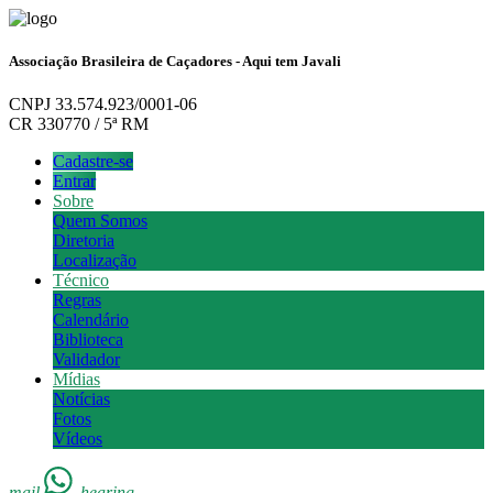
Associação Brasileira de Caçadores - Aqui tem Javali
CNPJ 33.574.923/0001-06
CR 330770 / 5ª RM
Cadastre-se
Entrar
Sobre
Quem Somos
Diretoria
Localização
Técnico
Regras
Calendário
Biblioteca
Validador
Mídias
Notícias
Fotos
Vídeos
mail
hearing