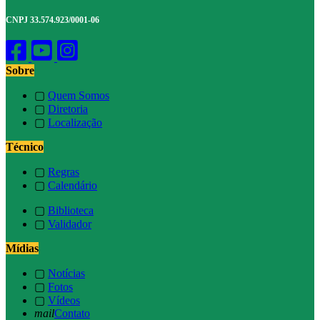
CNPJ 33.574.923/0001-06
Sobre
▢
Quem Somos
▢
Diretoria
▢
Localização
Técnico
▢
Regras
▢
Calendário
▢
Biblioteca
▢
Validador
Mídias
▢
Notícias
▢
Fotos
▢
Vídeos
mail
Contato