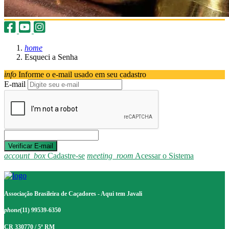
home
Esqueci a Senha
info
Informe o e-mail usado em seu cadastro
E-mail
account_box
Cadastre-se
meeting_room
Acessar o Sistema
Associação Brasileira de Caçadores - Aqui tem Javali
phone
(11) 99539-6350
CR 330770 / 5ª RM