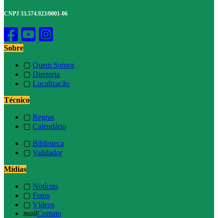
CNPJ 33.574.923/0001-06
Sobre
▢
Quem Somos
▢
Diretoria
▢
Localização
Técnico
▢
Regras
▢
Calendário
▢
Biblioteca
▢
Validador
Mídias
▢
Notícias
▢
Fotos
▢
Vídeos
mail
Contato