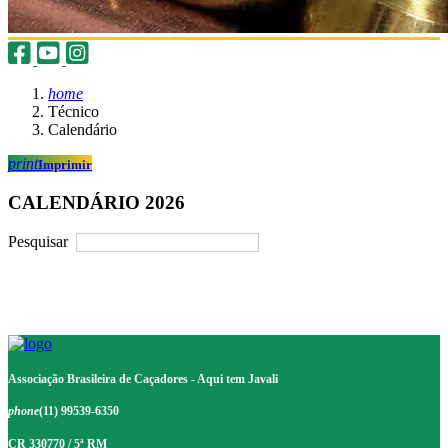
home
Técnico
Calendário
print
Imprimir
CALENDÁRIO 2026
Pesquisar
Associação Brasileira de Caçadores - Aqui tem Javali
phone
(11) 99539-6350
CR 330770 / 5ª RM