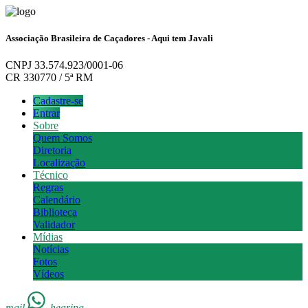
Associação Brasileira de Caçadores - Aqui tem Javali
CNPJ 33.574.923/0001-06
CR 330770 / 5ª RM
Cadastre-se
Entrar
Sobre
Quem Somos
Diretoria
Localização
Técnico
Regras
Calendário
Biblioteca
Validador
Mídias
Notícias
Fotos
Vídeos
mail
hearing