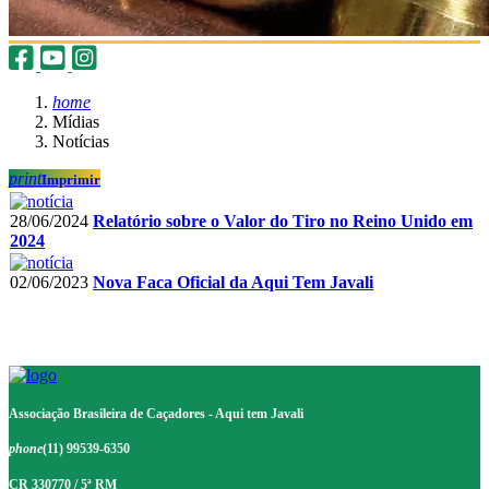
home
Mídias
Notícias
print
Imprimir
28/06/2024
Relatório sobre o Valor do Tiro no Reino Unido em
2024
02/06/2023
Nova Faca Oficial da Aqui Tem Javali
Associação Brasileira de Caçadores - Aqui tem Javali
phone
(11) 99539-6350
CR 330770 / 5ª RM