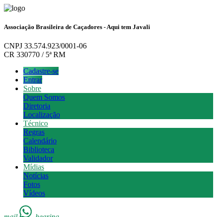
Associação Brasileira de Caçadores - Aqui tem Javali
CNPJ 33.574.923/0001-06
CR 330770 / 5ª RM
Cadastre-se
Entrar
Sobre
Quem Somos
Diretoria
Localização
Técnico
Regras
Calendário
Biblioteca
Validador
Mídias
Notícias
Fotos
Vídeos
mail
hearing