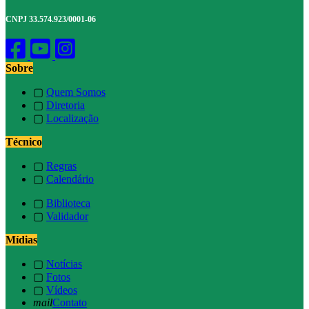
CNPJ 33.574.923/0001-06
Sobre
▢
Quem Somos
▢
Diretoria
▢
Localização
Técnico
▢
Regras
▢
Calendário
▢
Biblioteca
▢
Validador
Mídias
▢
Notícias
▢
Fotos
▢
Vídeos
mail
Contato