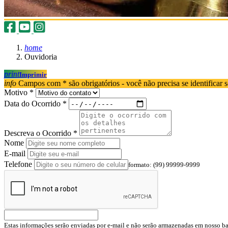
home
Ouvidoria
print
Imprimir
info
Campos com * são obrigatórios - você não precisa se identificar s
Motivo *
Data do Ocorrido *
Descreva o Ocorrido *
Nome
E-mail
Telefone
formato: (99) 99999-9999
Estas informações serão enviadas por e-mail e não serão armazenadas em nosso b