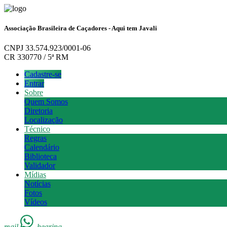
Associação Brasileira de Caçadores - Aqui tem Javali
CNPJ 33.574.923/0001-06
CR 330770 / 5ª RM
Cadastre-se
Entrar
Sobre
Quem Somos
Diretoria
Localização
Técnico
Regras
Calendário
Biblioteca
Validador
Mídias
Notícias
Fotos
Vídeos
mail
hearing