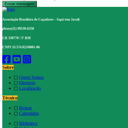
Associação Brasileira de Caçadores - Aqui tem Javali
phone
(11) 99539-6350
CR 330770 / 5ª RM
CNPJ 33.574.923/0001-06
Sobre
▢
Quem Somos
▢
Diretoria
▢
Localização
Técnico
▢
Regras
▢
Calendário
▢
Biblioteca