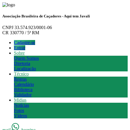
Associação Brasileira de Caçadores - Aqui tem Javali
CNPJ 33.574.923/0001-06
CR 330770 / 5ª RM
Cadastre-se
Entrar
Sobre
Quem Somos
Diretoria
Localização
Técnico
Regras
Calendário
Biblioteca
Validador
Mídias
Notícias
Fotos
Vídeos
mail
hearing