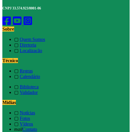
CNPJ 33.574.923/0001-06
Sobre
▢
Quem Somos
▢
Diretoria
▢
Localização
Técnico
▢
Regras
▢
Calendário
▢
Biblioteca
▢
Validador
Mídias
▢
Notícias
▢
Fotos
▢
Vídeos
mail
Contato