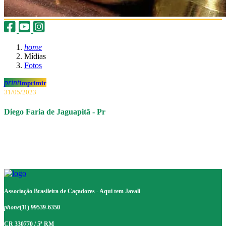
home
Mídias
Fotos
print
Imprimir
31/05/2023
Diego Faria de Jaguapitã - Pr
Associação Brasileira de Caçadores - Aqui tem Javali
phone
(11) 99539-6350
CR 330770 / 5ª RM