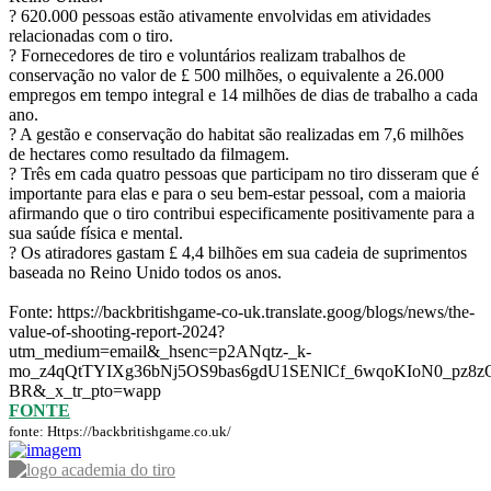
? 620.000 pessoas estão ativamente envolvidas em atividades
relacionadas com o tiro.
? Fornecedores de tiro e voluntários realizam trabalhos de
conservação no valor de £ 500 milhões, o equivalente a 26.000
empregos em tempo integral e 14 milhões de dias de trabalho a cada
ano.
? A gestão e conservação do habitat são realizadas em 7,6 milhões
de hectares como resultado da filmagem.
? Três em cada quatro pessoas que participam no tiro disseram que é
importante para elas e para o seu bem-estar pessoal, com a maioria
afirmando que o tiro contribui especificamente positivamente para a
sua saúde física e mental.
? Os atiradores gastam £ 4,4 bilhões em sua cadeia de suprimentos
baseada no Reino Unido todos os anos.
Fonte: https://backbritishgame-co-uk.translate.goog/blogs/news/the-
value-of-shooting-report-2024?
utm_medium=email&_hsenc=p2ANqtz-_k-
mo_z4qQtTYIXg36bNj5OS9bas6gdU1SENlCf_6wqoKIoN0_pz8zQrP
BR&_x_tr_pto=wapp
FONTE
fonte: Https://backbritishgame.co.uk/