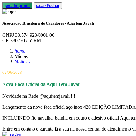
print
Imprimir
close
Fechar
Associação Brasileira de Caçadores - Aqui tem Javali
CNPJ 33.574.923/0001-06
CR 330770 / 5ª RM
home
Mídias
Notícias
02/06/2023
Nova Faca Oficial da Aqui Tem Javali
Novidade na Rede @aquitemjavali !!!
Lançamento da nova faca oficial aço inox 420 EDIÇÃO LIMITADA
INCLUINDO fio navalha, bainha em couro e adesivo oficial Aqui te
Entre em contato e garanta já a sua na nossa central de atendim