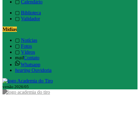
▢
Calendário
▢
Biblioteca
▢
Validador
Mídias
▢
Notícias
▢
Fotos
▢
Vídeos
mail
Contato
Whatsapp
hearing
Ouvidoria
versão 2026/05