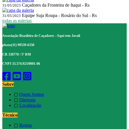
Caçadores da Fronteira de Itaqui - Rs
31/05/2023
Equipe Suja Roupa - Rosário do Sul - Rs
31/05/2023
todas as galerias
Associação Brasileira de Caçadores - Aqui tem Javali
phone
(11) 99539-6350
CR 330770 / 5ª RM
CNPJ 33.574.923/0001-06
Sobre
▢
Quem Somos
▢
Diretoria
▢
Localização
Técnico
▢
Regras